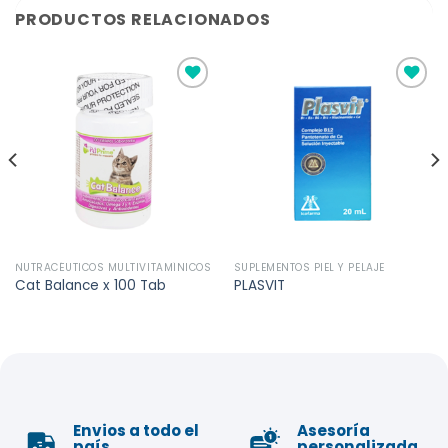
PRODUCTOS RELACIONADOS
Añadir
Añadir
a la
a la
lista de
lista de
deseos
deseos
NUTRACÉUTICOS MULTIVITAMÍNICOS
SUPLEMENTOS PIEL Y PELAJE
Cat Balance x 100 Tab
PLASVIT
Envios a todo el
Asesoría
país
personalizada