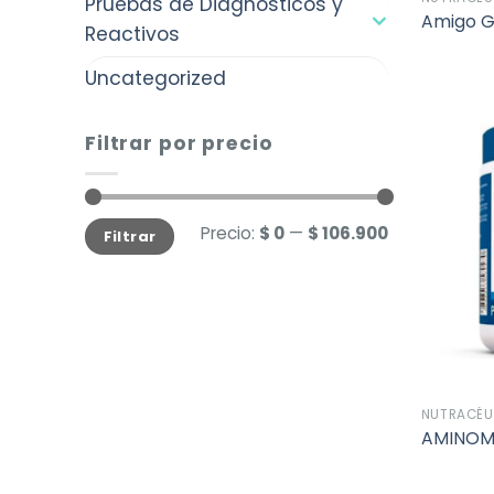
Pruebas de Diagnósticos y
Amigo G
Reactivos
Uncategorized
Filtrar por precio
Precio
Precio
Precio:
$ 0
—
$ 106.900
Filtrar
mínimo
máximo
NUTRACÉU
AMINOMI