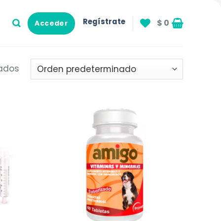
Regístrate
$
0
Acceder
tados
Añadir
Añadir
a la
a la
lista de
lista de
deseos
deseos