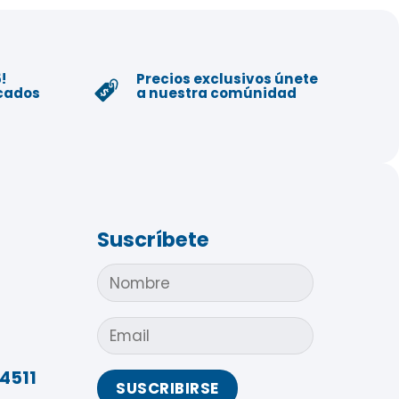
!
Precios exclusivos únete
icados
a nuestra comúnidad
Suscríbete
4511