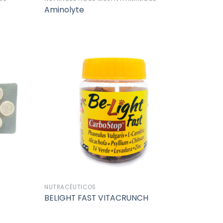
Aminolyte
Añadir
Añadir
a la
a la
lista de
lista de
deseos
deseos
NUTRACÉUTICOS
BELIGHT FAST VITACRUNCH