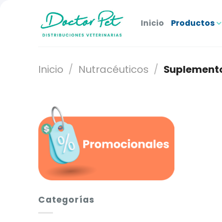
Saltar
al
Inicio
Productos
contenido
Inicio
/
Nutracéuticos
/
Suplementos
Categorías