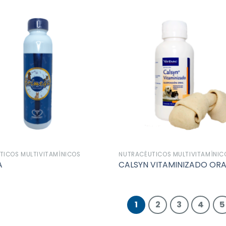
Añadir
a la
lista de
deseos
TICOS MULTIVITAMÍNICOS
NUTRACÉUTICOS MULTIVITAMÍNIC
A
CALSYN VITAMINIZADO ORA
1
2
3
4
5