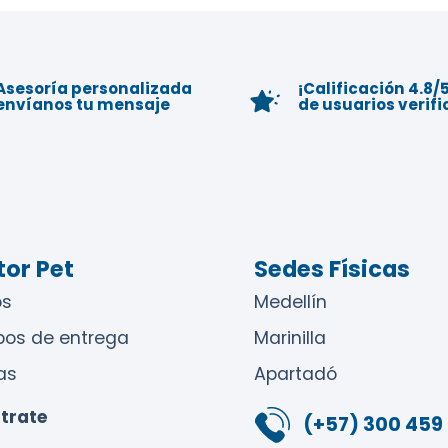
Asesoría personalizada
¡Calificación 4.8/5
envíanos tu mensaje
de usuarios verif
or Pet
Sedes Físicas
s
Medellín
pos de entrega
Marinilla
as
Apartadó
trate
(+57) 300 459 