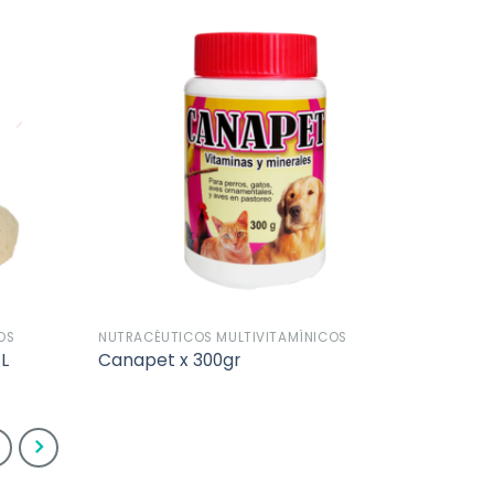
Añadir
Añadir
a la
a la
lista de
lista de
deseos
deseos
OS
NUTRACÉUTICOS MULTIVITAMÍNICOS
L
Canapet x 300gr