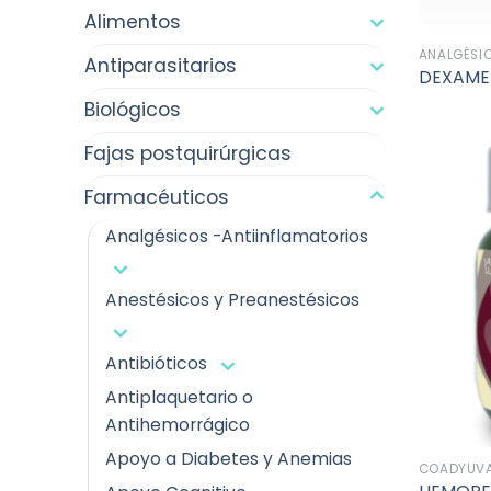
Alimentos
ANALGÉSI
Antiparasitarios
DEXAMET
Biológicos
Fajas postquirúrgicas
Farmacéuticos
Analgésicos -Antiinflamatorios
Anestésicos y Preanestésicos
Antibióticos
Antiplaquetario o
Antihemorrágico
Apoyo a Diabetes y Anemias
COADYUVA