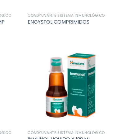
ÓGICO
COADYUVANTE SISTEMA INMUNOLÓGICO
MP
ENGYSTOL COMPRIMIDOS
Añadir
Añadir
a la
a la
lista de
lista de
deseos
deseos
ÓGICO
COADYUVANTE SISTEMA INMUNOLÓGICO