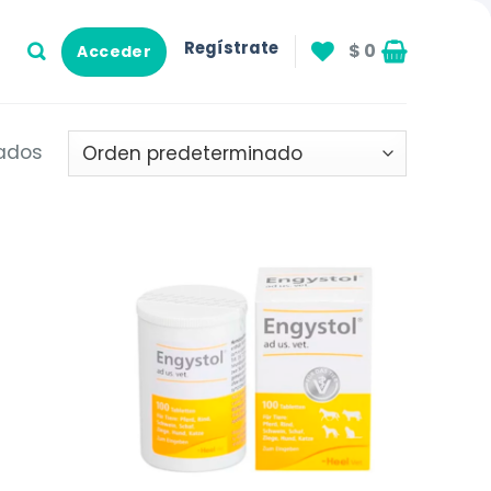
Regístrate
$
0
Acceder
tados
Añadir
Añadir
a la
a la
lista de
lista de
deseos
deseos