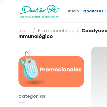
Saltar
al
Inicio
Productos
contenido
Inicio
/
Farmacéuticos
/
Coadyuva
Inmunológico
Categorías