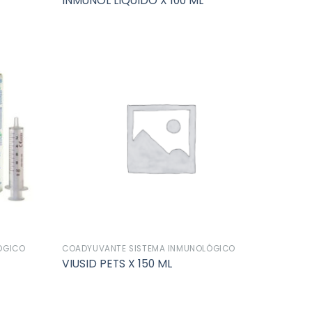
INMUNOL LIQUIDO X 100 ML
Añadir
Añadir
a la
a la
lista de
lista de
deseos
deseos
ÓGICO
COADYUVANTE SISTEMA INMUNOLÓGICO
VIUSID PETS X 150 ML