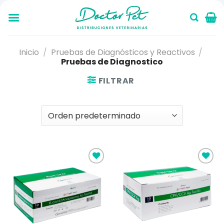
Saltar
al
contenido
Inicio
/
Pruebas de Diagnósticos y Reactivos
/
Pruebas de Diagnostico
FILTRAR
Añadir
Añadir
a la
a la
lista de
lista de
deseos
deseos