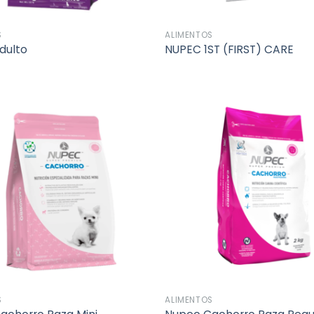
S
ALIMENTOS
dulto
NUPEC 1ST (FIRST) CARE
Añadir
a la
lista de
deseos
S
ALIMENTOS