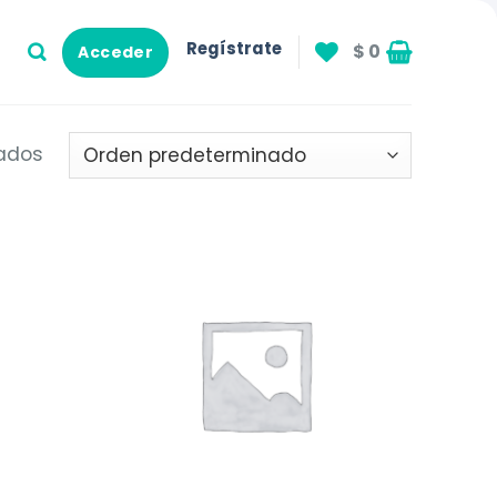
Regístrate
$
0
Acceder
tados
Añadir
Añadir
a la
a la
lista de
lista de
deseos
deseos