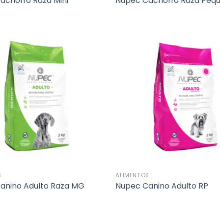
achorro Raza Mini
Nupec Cachorro Raza Peq
Añadir
a la
lista de
deseos
S
ALIMENTOS
anino Adulto Raza MG
Nupec Canino Adulto RP