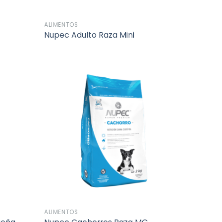
ALIMENTOS
Nupec Adulto Raza Mini
Añadir
Añadir
a la
a la
lista de
lista de
deseos
deseos
ALIMENTOS