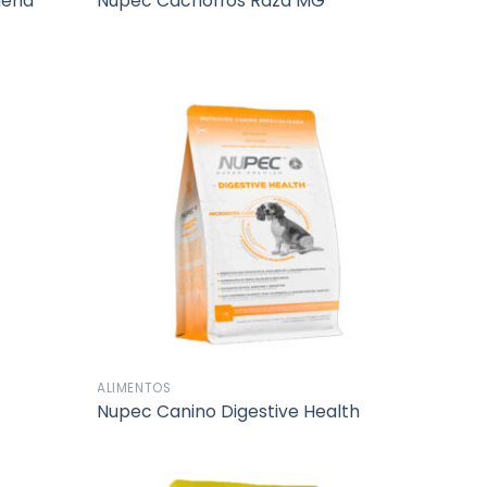
ueña
Nupec Cachorros Raza MG
Añadir
Añadir
a la
a la
lista de
lista de
deseos
deseos
ALIMENTOS
Nupec Canino Digestive Health