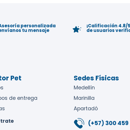
Asesoría personalizada
¡Calificación 4.8/5
envíanos tu mensaje
de usuarios verif
or Pet
Sedes Físicas
s
Medellín
pos de entrega
Marinilla
as
Apartadó
trate
(+57) 300 459 