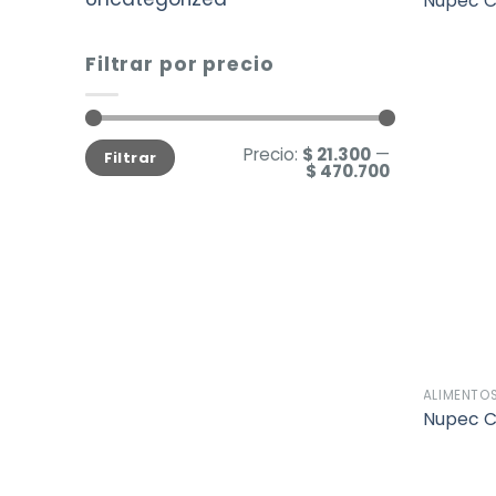
Nupec C
Filtrar por precio
Precio
Precio
Precio:
$ 21.300
—
Filtrar
mínimo
máximo
$ 470.700
ALIMENTO
Nupec C