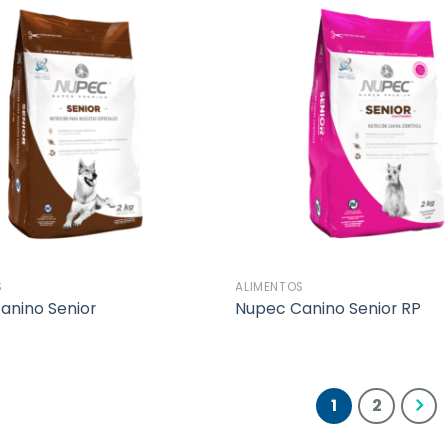
Añadir
a la
lista de
deseos
S
ALIMENTOS
anino Senior
Nupec Canino Senior RP
1
2