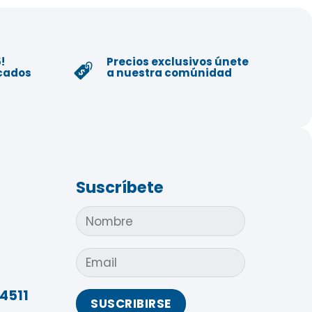
!
Precios exclusivos únete
icados
a nuestra comúnidad
Suscríbete
4511