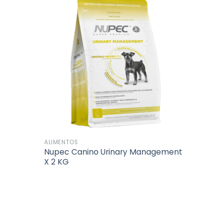
Añadir
Añadir
a la
a la
lista de
lista de
deseos
deseos
ALIMENTOS
Nupec Canino Urinary Management
X 2 KG