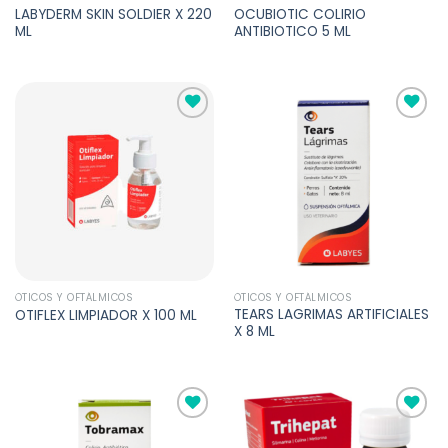
LABYDERM SKIN SOLDIER X 220
OCUBIOTIC COLIRIO
ML
ANTIBIOTICO 5 ML
Añadir
Añadir
a la
a la
lista de
lista de
deseos
deseos
ÓTICOS Y OFTÁLMICOS
ÓTICOS Y OFTÁLMICOS
TEARS LAGRIMAS ARTIFICIALES
OTIFLEX LIMPIADOR X 100 ML
X 8 ML
Añadir
Añadir
a la
a la