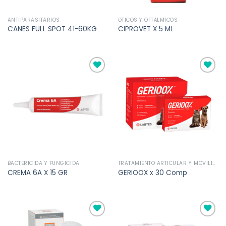
ANTIPARASITARIOS
ÓTICOS Y OFTÁLMICOS
CANES FULL SPOT 41-60KG
CIPROVET X 5 ML
Añadir
Añadir
a la
a la
lista de
lista de
deseos
deseos
BACTERICIDA Y FUNGICIDA
TRATAMIENTO ARTICULAR Y MOVILIDAD
CREMA 6A X 15 GR
GERIOOX x 30 Comp
Añadir
Añadir