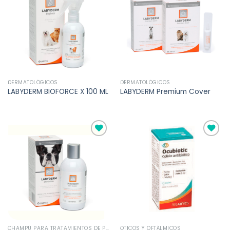
a la
a la
lista de
lista de
deseos
deseos
DERMATOLÓGICOS
DERMATOLÓGICOS
LABYDERM BIOFORCE X 100 ML
LABYDERM Premium Cover
Añadir
Añadir
a la
a la
lista de
lista de
deseos
deseos
CHAMPÚ PARA TRATAMIENTOS DE PIEL
ÓTICOS Y OFTÁLMICOS