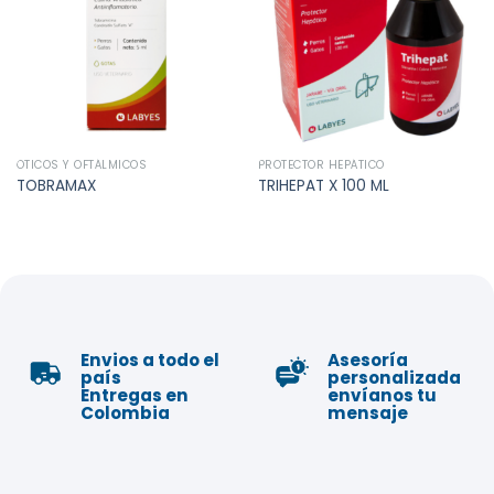
lista de
lista de
deseos
deseos
ÓTICOS Y OFTÁLMICOS
PROTECTOR HEPÁTICO
TOBRAMAX
TRIHEPAT X 100 ML
Envios a todo el
Asesoría
país
personalizada
Entregas en
envíanos tu
Colombia
mensaje